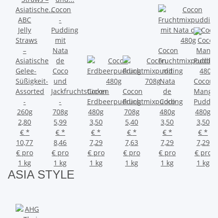
Cocon
ABC
-
Jelly
Pudding
Straws
mit
–
Nata
Cocon
Asiatische
de
Fruchtmixpuddin
Gelee-
Coco
mit
Süßigkeit-
und
Nata
Cocon
Assorted
Jackfruchtstücken
Cocon
Cocon
de
Mango
-
-
Erdbeerpudding
Fruchtmixpudding
Coco
Puddin
260g
708g
480g
708g
480g
480g
2,80
5,99
3,50
5,40
3,50
3,50
€
*
€
*
€
*
€
*
€
*
€
*
10,77
8,46
7,29
7,63
7,29
7,29
€ pro
€ pro
€ pro
€ pro
€ pro
€ pro
1 kg
1 kg
1 kg
1 kg
1 kg
1 kg
ASIA
STYLE