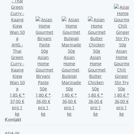
AHG -
Thai
Asian
Green
Asian
Asian
Asian
Home
Curry -
Home
Home
Home
Gourmet
Kaang
Gourmet
Gourmet
Gourmet
Chili
Kiew
Biryani
Bulgogi
Butter
Ginger
Wan 50
Paste
Marinade
Chicken
Stir Fry
g
50g
50g
50g
50g
1,85 €
*
1,80 €
*
1,80 €
*
1,80 €
*
1,80 €
*
37,00 €
36,00 €
36,00 €
36,00 €
36,00 €
pro 1
pro 1
pro 1
pro 1
pro 1
kg
kg
kg
kg
kg
Kontakt
ASIA-IN