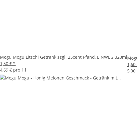
Mogu Mogu Litschi Getränk zzgl. 25cent Pfand, EINWEG 320ml
Mogu
1,50 €
*
1,60
4,69 € pro 1 l
5,00 