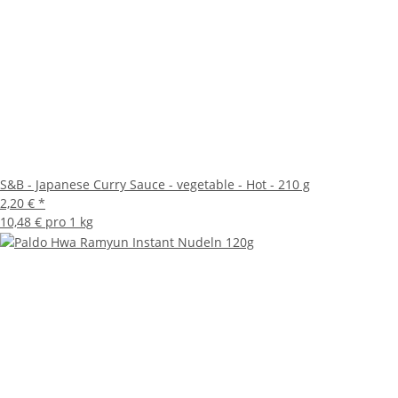
S&B - Japanese Curry Sauce - vegetable - Hot - 210 g
2,20 €
*
10,48 € pro 1 kg