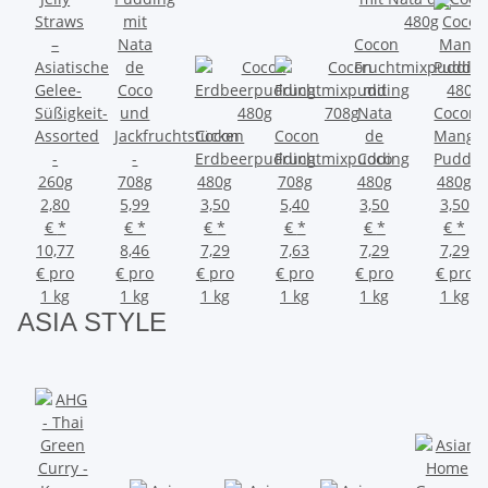
Straws
mit
–
Nata
Cocon
Asiatische
de
Fruchtmixpuddin
Gelee-
Coco
mit
Süßigkeit-
und
Nata
Cocon
Assorted
Jackfruchtstücken
Cocon
Cocon
de
Mango
-
-
Erdbeerpudding
Fruchtmixpudding
Coco
Puddin
260g
708g
480g
708g
480g
480g
2,80
5,99
3,50
5,40
3,50
3,50
€
*
€
*
€
*
€
*
€
*
€
*
10,77
8,46
7,29
7,63
7,29
7,29
€ pro
€ pro
€ pro
€ pro
€ pro
€ pro
1 kg
1 kg
1 kg
1 kg
1 kg
1 kg
ASIA
STYLE