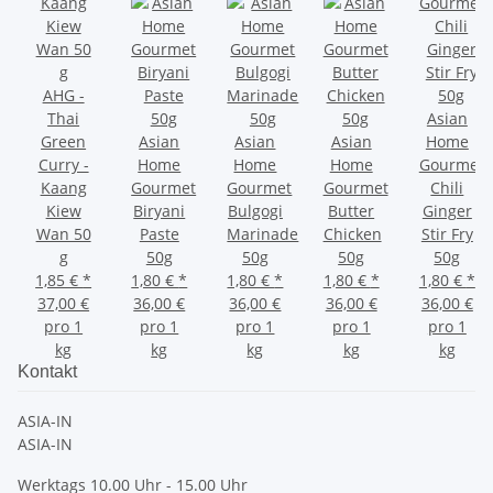
AHG -
Thai
Asian
Green
Asian
Asian
Asian
Home
Curry -
Home
Home
Home
Gourmet
Kaang
Gourmet
Gourmet
Gourmet
Chili
Kiew
Biryani
Bulgogi
Butter
Ginger
Wan 50
Paste
Marinade
Chicken
Stir Fry
g
50g
50g
50g
50g
1,85 €
*
1,80 €
*
1,80 €
*
1,80 €
*
1,80 €
*
37,00 €
36,00 €
36,00 €
36,00 €
36,00 €
pro 1
pro 1
pro 1
pro 1
pro 1
kg
kg
kg
kg
kg
Kontakt
ASIA-IN
ASIA-IN
Werktags 10.00 Uhr - 15.00 Uhr