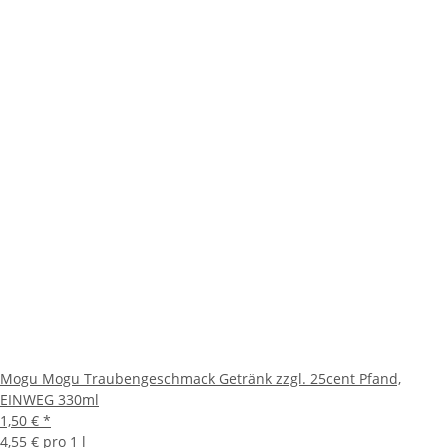
Mogu Mogu Traubengeschmack Getränk zzgl. 25cent Pfand,
EINWEG 330ml
1,50 €
*
4,55 € pro 1 l