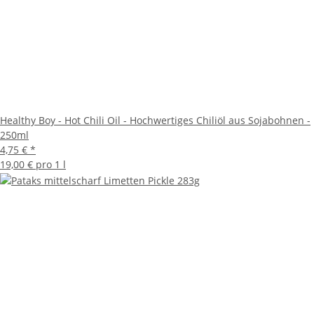
Healthy Boy - Hot Chili Oil - Hochwertiges Chiliöl aus Sojabohnen -
250ml
4,75 €
*
19,00 € pro 1 l