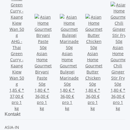
AHG -
Thai
Asian
Green
Asian
Asian
Asian
Home
Curry -
Home
Home
Home
Gourmet
Kaang
Gourmet
Gourmet
Gourmet
Chili
Kiew
Biryani
Bulgogi
Butter
Ginger
Wan 50
Paste
Marinade
Chicken
Stir Fry
g
50g
50g
50g
50g
1,85 €
*
1,80 €
*
1,80 €
*
1,80 €
*
1,80 €
*
37,00 €
36,00 €
36,00 €
36,00 €
36,00 €
pro 1
pro 1
pro 1
pro 1
pro 1
kg
kg
kg
kg
kg
Kontakt
ASIA-IN