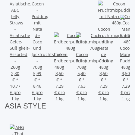
Cocon
ABC
-
Jelly
Pudding
Straws
mit
–
Nata
Cocon
Asiatische
de
Fruchtmixpuddin
Gelee-
Coco
mit
Süßigkeit-
und
Nata
Cocon
Assorted
Jackfruchtstücken
Cocon
Cocon
de
Mango
-
-
Erdbeerpudding
Fruchtmixpudding
Coco
Puddin
260g
708g
480g
708g
480g
480g
2,80
5,99
3,50
5,40
3,50
3,50
€
*
€
*
€
*
€
*
€
*
€
*
10,77
8,46
7,29
7,63
7,29
7,29
€ pro
€ pro
€ pro
€ pro
€ pro
€ pro
1 kg
1 kg
1 kg
1 kg
1 kg
1 kg
ASIA
STYLE