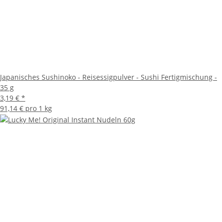
Japanisches Sushinoko - Reisessigpulver - Sushi Fertigmischung -
35 g
3,19 €
*
91,14 € pro 1 kg