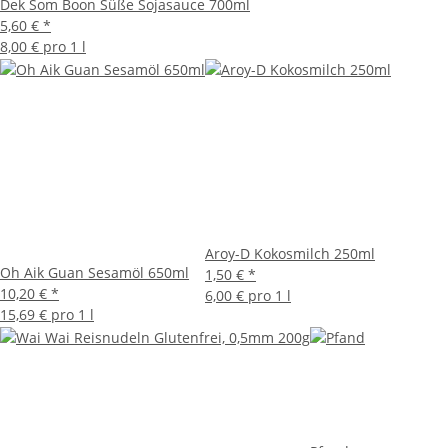
Dek Som Boon Süße Sojasauce 700ml
5,60 €
*
8,00 € pro 1 l
Aroy-D Kokosmilch 250ml
Oh Aik Guan Sesamöl 650ml
1,50 €
*
10,20 €
*
6,00 € pro 1 l
15,69 € pro 1 l