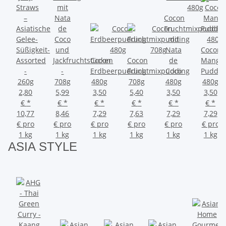
Straws
mit
–
Nata
Cocon
Asiatische
de
Fruchtmixpuddin
Gelee-
Coco
mit
Süßigkeit-
und
Nata
Cocon
Assorted
Jackfruchtstücken
Cocon
Cocon
de
Mango
-
-
Erdbeerpudding
Fruchtmixpudding
Coco
Puddin
260g
708g
480g
708g
480g
480g
2,80
5,99
3,50
5,40
3,50
3,50
€
*
€
*
€
*
€
*
€
*
€
*
10,77
8,46
7,29
7,63
7,29
7,29
€ pro
€ pro
€ pro
€ pro
€ pro
€ pro
1 kg
1 kg
1 kg
1 kg
1 kg
1 kg
ASIA
STYLE