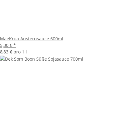
MaeKrua Austernsauce 600ml
5,30 €
*
8,83 € pro 1 l