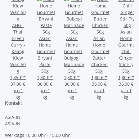
AHG -
Thai
Asian
Green
Asian
Asian
Asian
Home
Curry -
Home
Home
Home
Gourmet
Kaang
Gourmet
Gourmet
Gourmet
Chili
Kiew
Biryani
Bulgogi
Butter
Ginger
Wan 50
Paste
Marinade
Chicken
Stir Fry
g
50g
50g
50g
50g
1,85 €
*
1,80 €
*
1,80 €
*
1,80 €
*
1,80 €
*
37,00 €
36,00 €
36,00 €
36,00 €
36,00 €
pro 1
pro 1
pro 1
pro 1
pro 1
kg
kg
kg
kg
kg
Kontakt
ASIA-IN
ASIA-IN
Werktags 10.00 Uhr - 15.00 Uhr