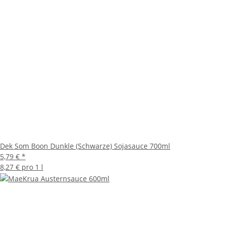
Dek Som Boon Dunkle (Schwarze) Sojasauce 700ml
5,79 €
*
8,27 € pro 1 l